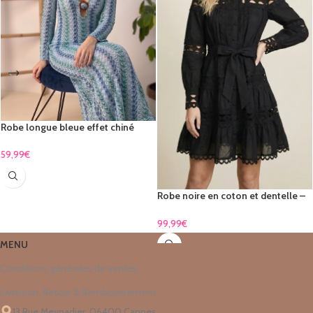
Robe longue bleue effet chiné
dégradé
59,99
€
Robe noire en coton et dentelle –
élégance intemporelle & féminine
new
99,99
€
MENU
Conditions générales de ventes
Livraison, Retour & Remboursement
13 Rue Meynadier, 06400 Cannes