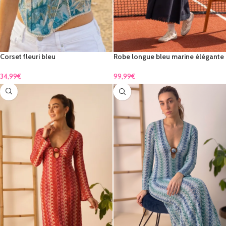
Corset fleuri bleu
Robe longue bleu marine élégante
– chic intemporel
34,99
€
99,99
€