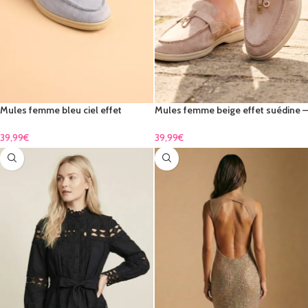
Mules femme bleu ciel effet
Mules femme beige effet suédine –
suédine – confort chic & élégance
confort chic & élégance
lumineuse
39,99
€
39,99
€