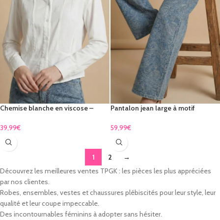
Chemise blanche en viscose –
Pantalon jean large à motif
coupe courte & manches longues
cachemire
39,99
€
59,99
€
1
2
→
Découvrez les meilleures ventes TPGK : les pièces les plus appréciées
par nos clientes.
Robes, ensembles, vestes et chaussures plébiscités pour leur style, leur
qualité et leur coupe impeccable.
Des incontournables féminins à adopter sans hésiter.