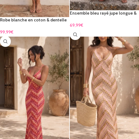
Ensemble bleu rayé jupe longue &
bustier en dentelle
Robe blanche en coton & dentelle
69,99
€
ajourée – élégance intemporelle
99,99
€