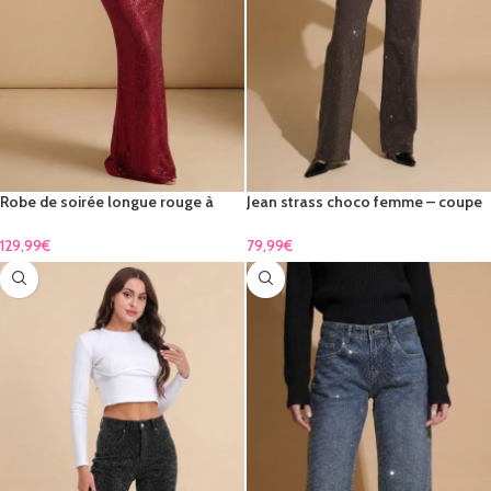
Robe de soirée longue rouge à
Jean strass choco femme – coupe
strass – dos nu élégant
droite brillante & élégante
129,99
€
79,99
€