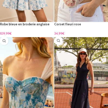
Robe bleue en broderie anglaise
Corset fleuri rose
100 % coton
34,99
€
109,99
€