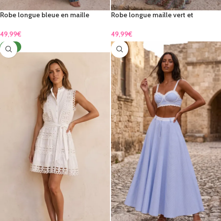
Robe longue bleue en maille
Robe longue maille vert et
multicolore à fines bretelles –
multicolore à fines bretelles –
style Riviera chic | TPGK
style Riviera chic | TPGK
49,99
€
49,99
€
NEW