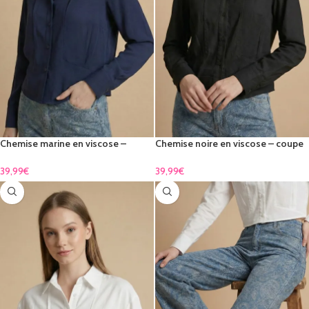
Chemise marine en viscose –
Chemise noire en viscose – coupe
coupe courte & manches longues
courte & manches longues
39,99
€
39,99
€