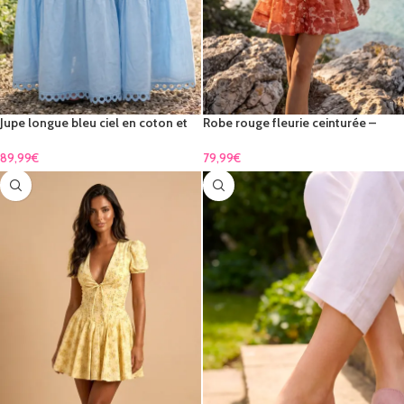
Jupe longue bleu ciel en coton et
Robe rouge fleurie ceinturée –
dentelle – élégance bohème
élégance romantique & féminité
intemporelle
89,99
€
79,99
€