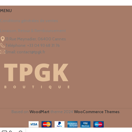
MENU
Conditions générales de ventes
Livraison, Retour & Remboursement
13 Rue Meynadier, 06400 Cannes
Téléphone: +33 04 93 68 31 76
Email: contact@tpgk.fr
Based on
WoodMart
theme
2024
WooCommerce Themes
.