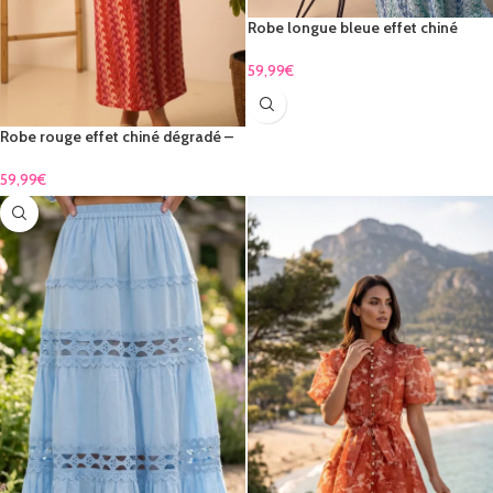
Robe longue bleue effet chiné
dégradé
59,99
€
Robe rouge effet chiné dégradé –
élégance bohème
59,99
€