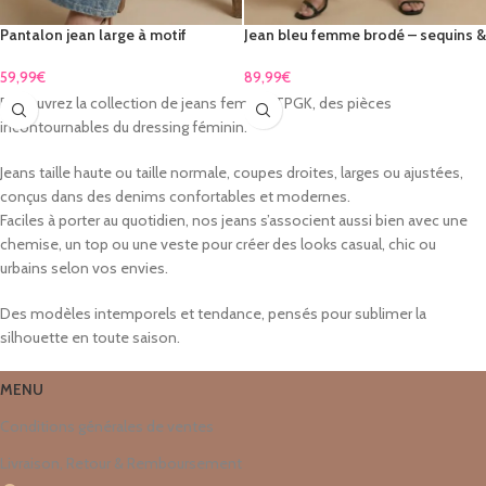
Pantalon jean large à motif
Jean bleu femme brodé – sequins &
cachemire
perles, coupe droite élégante
59,99
€
89,99
€
Découvrez la collection de jeans femme TPGK, des pièces
incontournables du dressing féminin.
Jeans taille haute ou taille normale, coupes droites, larges ou ajustées,
conçus dans des denims confortables et modernes.
Faciles à porter au quotidien, nos jeans s’associent aussi bien avec une
chemise, un top ou une veste pour créer des looks casual, chic ou
urbains selon vos envies.
Des modèles intemporels et tendance, pensés pour sublimer la
silhouette en toute saison.
MENU
Conditions générales de ventes
Livraison, Retour & Remboursement