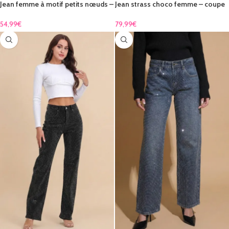
Jean femme à motif petits nœuds –
Jean strass choco femme – coupe
élégance graphique & confort
droite brillante & élégante
coton
54,99
€
79,99
€