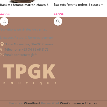
Baskets femme noires à strass –
Baskets femme marron choco à
sport chic
strass
44,99
€
44,99
€
MENU
Conditions générales de ventes
Livraison, Retour & Remboursement
13 Rue Meynadier, 06400 Cannes
Téléphone: +33 04 93 68 31 76
Email: contact@tpgk.fr
Based on
WoodMart
theme
2024
WooCommerce Themes
.