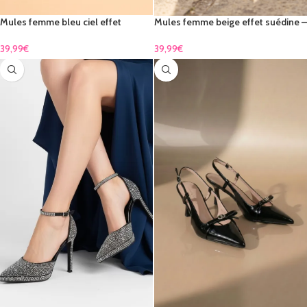
Mules femme bleu ciel effet
Mules femme beige effet suédine –
suédine – confort chic & élégance
confort chic & élégance
lumineuse
39,99
€
39,99
€