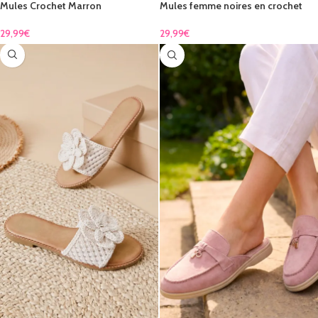
Mules Crochet Marron
Mules femme noires en crochet
avec fleur
29,99
€
29,99
€