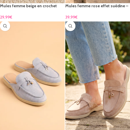
Mules femme beige en crochet
Mules femme rose effet suédine –
avec fleur – élégance bohème &
confort chic & élégance féminine
confort été
29,99
€
39,99
€