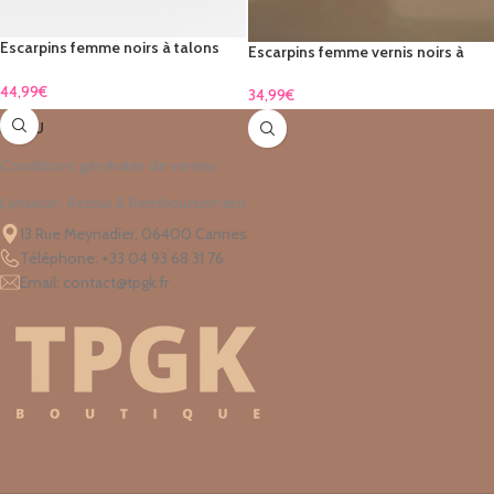
Escarpins femme noirs à talons
Escarpins femme vernis noirs à
hauts ornés de strass
talon bas avec nœud élégant
44,99
€
34,99
€
MENU
Conditions générales de ventes
Livraison, Retour & Remboursement
13 Rue Meynadier, 06400 Cannes
Téléphone: +33 04 93 68 31 76
Email: contact@tpgk.fr