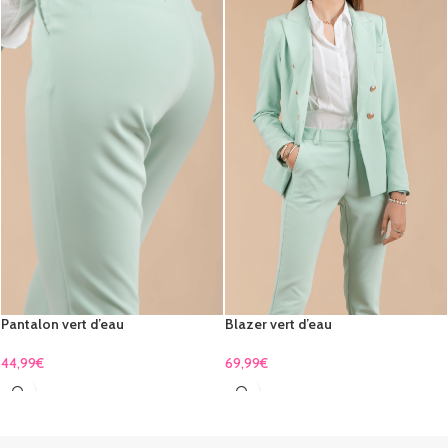
Blazer vert d’eau
Pantalon vert d’eau
69,99
€
44,99
€