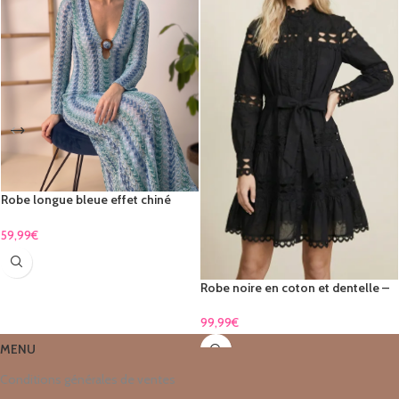
Robe longue bleue effet chiné
dégradé
59,99
€
Robe noire en coton et dentelle –
élégance intemporelle & féminine
new
99,99
€
MENU
Conditions générales de ventes