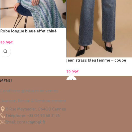
Robe longue bleue effet chiné
dégradé
59,99
€
Jean strass bleu femme – coupe
droite brillante & élégante
79,99
€
MENU
Conditions générales de ventes
Livraison, Retour & Remboursement
13 Rue Meynadier, 06400 Cannes
Téléphone: +33 04 93 68 31 76
Email: contact@tpgk.fr